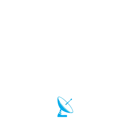
кабелю, гарантированно полное отсутствие помех которые
возникали ранее при выпадении осадков в дождь и снежную
погоду. Рекомендуем запустить на телевизорах сканирование
и поиск телеканалов, появяться новые ТВ каналы (на
современных телевизорах это происходит в автоматическом
режиме).
< Массированная DDoS-атака на наши серверы
Интертелеком восстановили канал интернет в
полном объеме. >